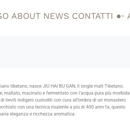
GO
ABOUT
NEWS
CONTATTI
●◦
opiano tibetano, nasce JIU HAI BU GAN, il single malt Tibetano.
le, maltato, macinato e fermentato con l’acqua pura più morbida
 di lieviti indigeni custoditi con cura all’ombra di un monastero
ecchiato con una tecnica risalente a più di 400 anni fa, questo
naria eleganza e ricchezza aromatica.