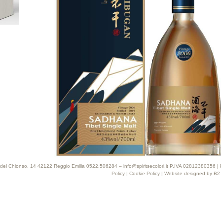
 Via del Chionso, 14 42122 Reggio Emilia 0522.506284 – info@spiritsecolori.it P.IVA 02812380356 |
Policy
|
Cookie Policy
| Website designed by
B2