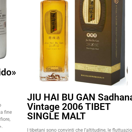
ido»
JIU HAI BU GAN Sadhan
Vintage 2006 TIBET
o
la fine
SINGLE MALT
fiore,
».
I tibetani sono convinti che l’altitudine, le fluttuazio