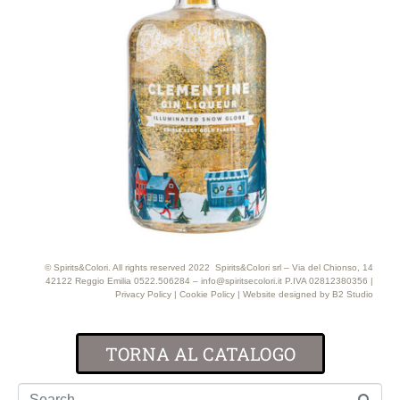
© Spirits&Colori. All rights reserved 2022 Spirits&Colori srl – Via del Chionso, 14
42122 Reggio Emilia 0522.506284 – info@spiritsecolori.it P.IVA 02812380356 |
Privacy Policy
|
Cookie Policy
| Website designed by
B2 Studio
TORNA AL CATALOGO