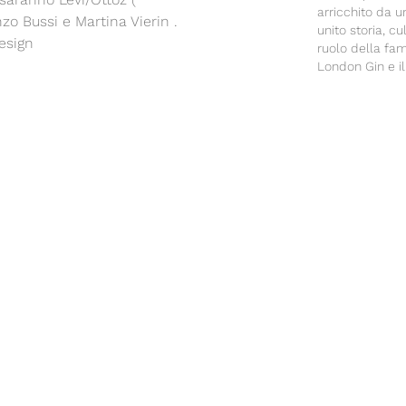
arricchito da u
zo Bussi e Martina Vierin .
unito storia, c
esign
ruolo della fa
London Gin e il
distributore esc
ne di tre gin molto particolari e
//www.spiritsbydesign.com/our-
//www.spiritsbydesign.com/our-
iritsbydesign.com/our-portfolio/#30 ).
 ( https://whiskycellar.co.uk/ ), alla
iva guest martedì sera.