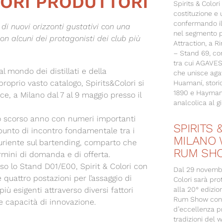
IORI PRODUTTORI
Spirits & Color
costituzione e 
confermando il
i nuovi orizzonti gustativi con una
nel segmento 
on alcuni dei protagonisti dei club più
Attraction, a Ri
– Stand 69, co
tra cui AGAVESA
l mondo dei distillati e della
che unisce aga
proprio vasto catalogo, Spirits&Colori si
Huamaní, stori
1890 e Hayman’
ce, a Milano dal 7 al 9 maggio presso il
analcolica al gi
 lo scorso anno con numeri importanti
SPIRITS 
punto di incontro fondamentale tra i
MILANO 
uriente sul bartending, comparto che
RUM SH
ermini di domanda e di offerta.
sso lo Stand D01/E00, Spirit & Colori con
Dal 29 novembr
quattro postazioni per l’assaggio di
Colori sarà pr
più esigenti attraverso diversi fattori
alla 20° edizio
Rum Show con u
 e capacità di innovazione.
d’eccellenza pr
tradizioni del 