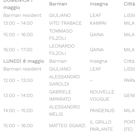
DOMENICA 7
Barman
Insegna
Città
maggio
Barman resident
GIULIANO
LEAF
LISS
13:00 – 14:00
VITO TRABACE
KAMPAI
MIL
TOMMASO
15:00 – 16:00
GAINA
MIL
FILZOLI
LEONARDO
16:00 – 17:00
GAINA
MIL
FILZOLI
LUNEDÌ 8 maggio
Barman
Insegna
Città
Barman resident
GIULIANO
LEAF
LISS
ALESSANDRO
12:00 – 13:00
–
PAR
SAROLDI
GABRIELE
NOUVELLE
13:00 – 14:00
GEN
IMPARATO
VOUGUE
ALESSANDRO
14:00 – 15:00
PANDENUS
MIL
MELIS
IL GRILLO
POR
15:00 – 16:00
MATTEO SGARZI
PARLANTE
(FE)