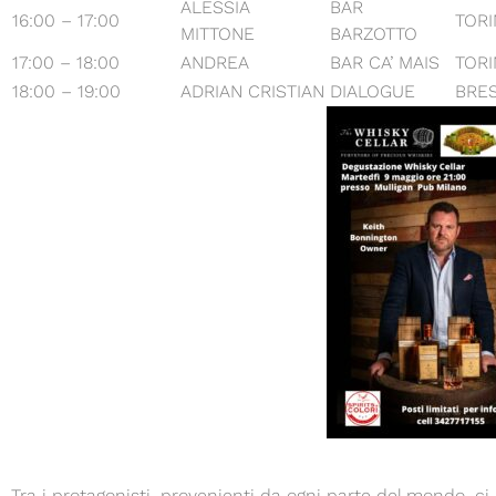
ALESSIA
BAR
16:00 – 17:00
TOR
MITTONE
BARZOTTO
17:00 – 18:00
ANDREA
BAR CA’ MAIS
TOR
18:00 – 19:00
ADRIAN CRISTIAN
DIALOGUE
BRE
Tra i protagonisti, provenienti da ogni parte del mondo, ci