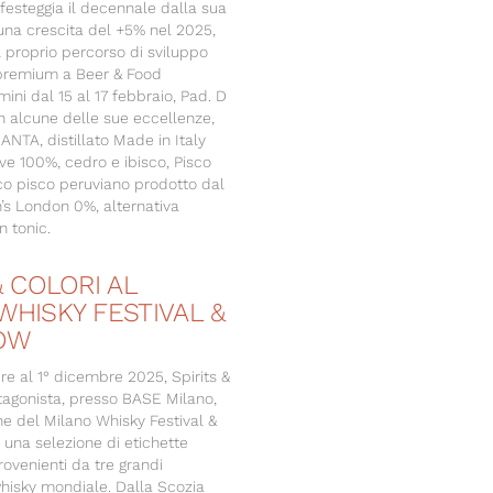
i festeggia il decennale dalla sua
una crescita del +5% nel 2025,
 proprio percorso di sviluppo
premium a Beer & Food
mini dal 15 al 17 febbraio, Pad. D
n alcune delle sue eccellenze,
NTA, distillato Made in Italy
ve 100%, cedro e ibisco, Pisco
co pisco peruviano prodotto dal
s London 0%, alternativa
n tonic.
& COLORI AL
WHISKY FESTIVAL &
OW
e al 1° dicembre 2025, Spirits &
otagonista, presso BASE Milano,
ne del Milano Whisky Festival &
na selezione di etichette
ovenienti da tre grandi
whisky mondiale. Dalla Scozia