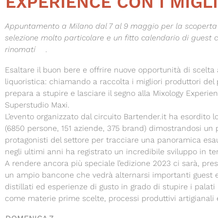
EXPERIENCE CON I MIGL
Appuntamento a Milano dal 7 al 9 maggio per la scoperta d
selezione molto particolare e un fitto calendario di guest c
rinomati
.
Esaltare il buon bere e offrire nuove opportunità di scelta a
liquoristica: chiamando a raccolta i migliori produttori del 
prepara a stupire e lasciare il segno alla Mixology Experien
Superstudio Maxi.
L’evento organizzato dal circuito Bartender.it ha esordito
(6850 persone, 151 aziende, 375 brand) dimostrandosi un 
protagonisti del settore per tracciare una panoramica esa
negli ultimi anni ha registrato un incredibile sviluppo in t
A rendere ancora più speciale l’edizione 2023 ci sarà, pre
un ampio bancone che vedrà alternarsi importanti guest e 
distillati ed esperienze di gusto in grado di stupire i palati 
come materie prime scelte, processi produttivi artigianali