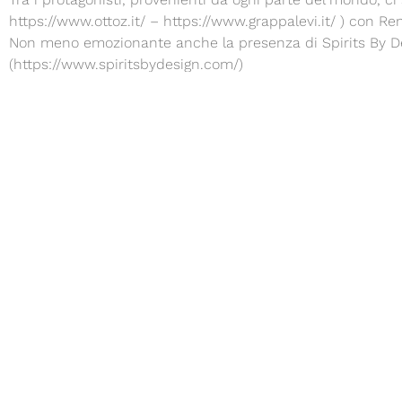
https://www.ottoz.it/ – https://www.grappalevi.it/ ) con Ren
Non meno emozionante anche la presenza di Spirits By D
(https://www.spiritsbydesign.com/)
che saprà attirare l’attenzione del pubblico con una selezio
decisamente originali:
Seapearl Gin, gin con salicornia tra le botaniche, ( https:
portfolio/#27 ), Homard / Lobstar Gin, con astice ( https:
portfolio/#25 ) e Butcher’s Gin, con carne ( https://www.sp
Insieme a Spirits&Colori anche Double Dutch e Whisky Cellar
presenza del proprietario Keith protagonista di una esclus