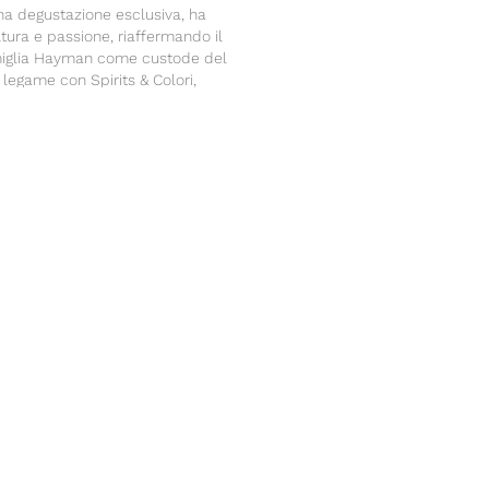
na degustazione esclusiva, ha
ultura e passione, riaffermando il
miglia Hayman come custode del
 legame con Spirits & Colori,
lusivo per l’Italia.