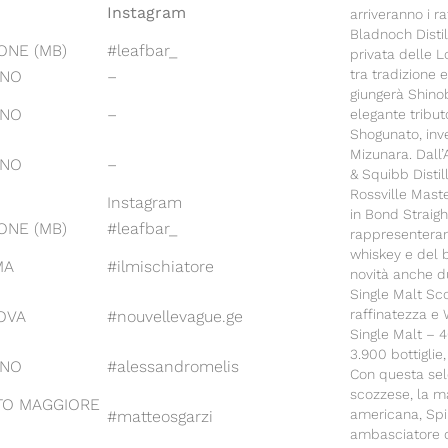
Instagram
arriveranno i ra
Bladnoch Distill
ONE (MB)
#leafbar_
privata delle L
tra tradizione 
ANO
–
giungerà Shino
ANO
–
elegante tribut
Shogunato, inve
Mizunara. Dall’
ANO
–
& Squibb Disti
Rossville Maste
Instagram
in Bond Straig
ONE (MB)
#leafbar_
rappresenterann
whiskey e del b
MA
#ilmischiatore
novità anche d
Single Malt Sc
raffinatezza e
OVA
#nouvellevague.ge
Single Malt – 4
3.900 bottiglie,
ANO
#alessandromelis
Con questa sel
scozzese, la m
TO MAGGIORE
americana, Spir
#matteosgarzi
ambasciatore d