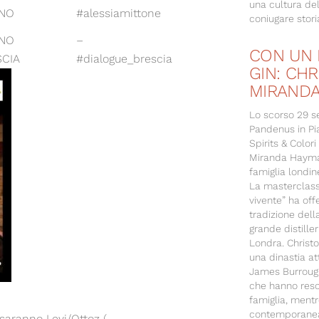
una cultura de
INO
#alessiamittone
coniugare storia
INO
–
CON UN 
SCIA
#dialogue_brescia
GIN: CH
MIRANDA
Lo scorso 29 s
Pandenus in Pi
Spirits & Color
Miranda Hayman
famiglia londin
La masterclass
vivente” ha offe
tradizione dell
grande distille
Londra. Christ
una dinastia at
James Burrough
che hanno reso
famiglia, mentr
contemporanea 
 saranno Levi/Ottoz (