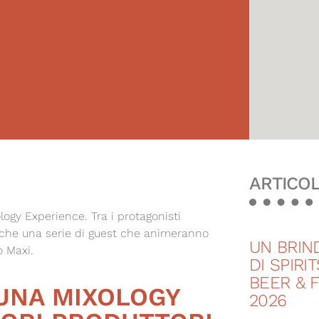
ARTICOL
logy Experience. Tra i protagonisti
anche una serie di guest che animeranno
UN BRIND
o Maxi.
DI SPIRI
BEER & 
 UNA MIXOLOGY
2026