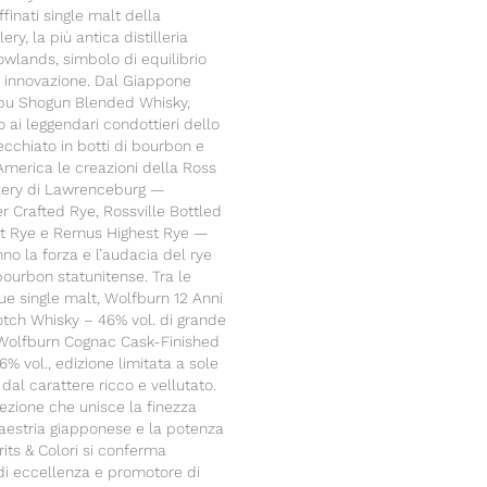
ffinati single malt della
ery, la più antica distilleria
owlands, simbolo di equilibrio
e innovazione. Dal Giappone
bu Shogun Blended Whisky,
o ai leggendari condottieri dello
cchiato in botti di bourbon e
America le creazioni della Ross
llery di Lawrenceburg —
r Crafted Rye, Rossville Bottled
ht Rye e Remus Highest Rye —
o la forza e l’audacia del rye
ourbon statunitense. Tra le
ue single malt, Wolfburn 12 Anni
otch Whisky – 46% vol. di grande
 Wolfburn Cognac Cask-Finished
6% vol., edizione limitata a sole
 dal carattere ricco e vellutato.
ezione che unisce la finezza
aestria giapponese e la potenza
its & Colori si conferma
i eccellenza e promotore di