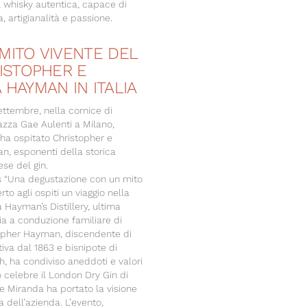
l whisky autentica, capace di
, artigianalità e passione.
MITO VIVENTE DEL
RISTOPHER E
 HAYMAN IN ITALIA
ettembre, nella cornice di
azza Gae Aulenti a Milano,
i ha ospitato Christopher e
, esponenti della storica
ese del gin.
 “Una degustazione con un mito
rto agli ospiti un viaggio nella
a Hayman’s Distillery, ultima
ria a conduzione familiare di
opher Hayman, discendente di
tiva dal 1863 e bisnipote di
, ha condiviso aneddoti e valori
 celebre il London Dry Gin di
e Miranda ha portato la visione
dell’azienda. L’evento,