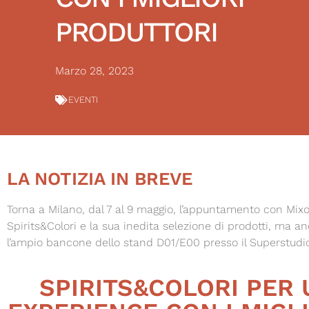
PRODUTTORI
Marzo 28, 2023
EVENTI
LA NOTIZIA IN BREVE
Torna a Milano, dal 7 al 9 maggio, l’appuntamento con Mixo
Spirits&Colori e la sua inedita selezione di prodotti, ma 
l’ampio bancone dello stand D01/E00 presso il Superstudi
SPIRITS&COLORI PER