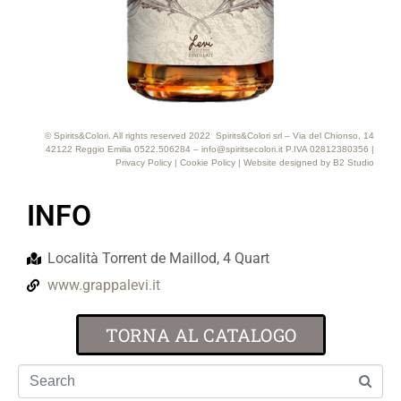
© Spirits&Colori. All rights reserved 2022 Spirits&Colori srl – Via del Chionso, 14
42122 Reggio Emilia 0522.506284 – info@spiritsecolori.it P.IVA 02812380356 |
Privacy Policy
|
Cookie Policy
| Website designed by
B2 Studio
INFO
Località Torrent de Maillod, 4 Quart
www.grappalevi.it
TORNA AL CATALOGO