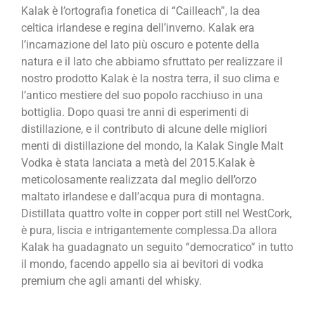
Kalak è l’ortografia fonetica di “Cailleach”, la dea
celtica irlandese e regina
dell’inverno. Kalak era
l’incarnazione del lato più oscuro e potente della
natura
e il lato che abbiamo sfruttato per realizzare il
nostro prodotto Kalak è la nostra
terra, il suo clima e
l’antico mestiere del suo popolo racchiuso in una
bottiglia.
Dopo quasi tre anni di esperimen
ti di
distillazione, e il contributo
di alcune delle migliori
menti di
distillazione del mondo, la Kalak
Single Malt
Vodka è stata lanciata a metà
del 2015.Kalak è
meticolosamente realiz
zata dal meglio dell’orzo
maltato irlandese
e dall’acqua pura di montagna.
Distillata
quattro volte in copper port still nel WestC
ork,
è pura, liscia e intrigantemente
complessa.Da allora
Kalak ha guadagna
to un seguito “democratico” in tutto
il mon
do, facendo appello sia ai bevitori di vo
dka
premium che agli amanti del whisky.