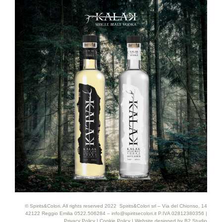
© Spirits&Colori. All rights reserved 2022 Spirits&Colori srl – Via del Chionso, 14
42122 Reggio Emilia 0522.506284 – info@spiritsecolori.it P.IVA 02812380356 |
Privacy Policy
|
Cookie Policy
| Website designed by
B2 Studio