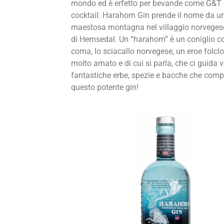
mondo ed è erfetto per be
vande come G&T 
cocktail.
Harahorn Gin prende il nome
da u
maestosa montagna
nel villaggio norveges
di
Hemsedal. Un “harahorn”
è un coniglio c
corna,
lo sciacallo norvegese, un
eroe folclo
molto amato
e di cui si parla, che ci gui
da v
fantastiche erbe,
spezie e bacche che com
p
questo potente gin!