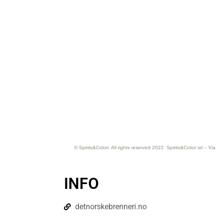
© Spirits&Colori. All rights reserved 2022 Spirits&Colori srl –
INFO
detnorskebrenneri.no