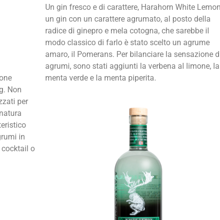
Un gin fresco e di carattere, Harahorn White Lemon
un gin con un carattere agrumato, al posto della
radice di ginepro e mela cotogna, che sarebbe il
modo classico di farlo è stato scelto un agrume
amaro, il Pomerans. Per bilanciare la sensazione d
agrumi, sono stati aggiunti la verbena al limone, la
o
ne
menta verde e la menta piperita.
g. Non
zzati per
 natura
teristico
grumi in
 cocktail o