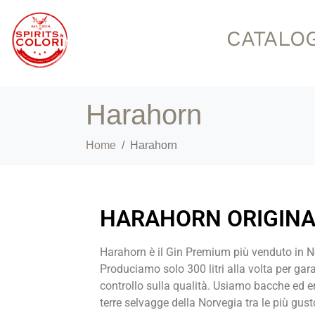
CATALO
Harahorn
Home
Harahorn
HARAHORN ORIGINA
Harahorn è il Gin
Premium più
venduto in N
Producia
mo solo 300 litri alla volta per
gara
controllo sulla
qualità. Usiamo bacche ed
e
terre selvagge del
la Norvegia tra le più gus