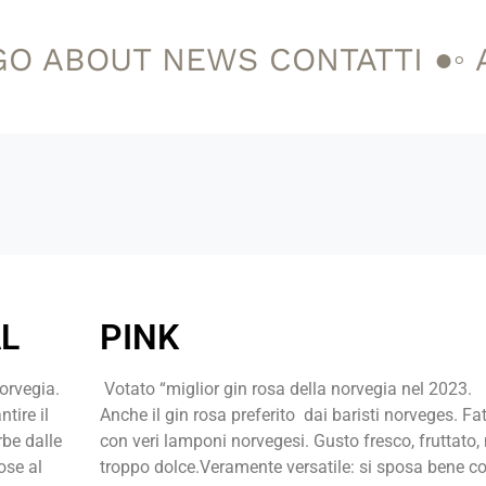
GO
ABOUT
NEWS
CONTATTI
●◦
L
PINK
or
vegia.
Votato “miglior gin rosa della norvegia nel 2023.
ntire il
Anche il gin rosa preferito dai baristi norveges. Fa
rbe dalle
con veri lamponi norvegesi. Gusto fresco, fruttato, 
tose
al
troppo dolce.Veramente versatile: si sposa bene c