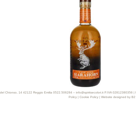
 Via del Chionso, 14 42122 Reggio Emilia 0522.506284 – info@spiritsecolori.it P.IVA 02812380356 |
Policy
|
Cookie Policy
| Website designed by
B2