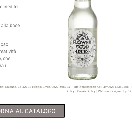
c inedito
 alla base
moso
reatività
e, che
rà i
 Via del Chionso, 14 42122 Reggio Emilia 0522.506284 – info@spiritsecolori.it P.IVA 02812380356 |
Policy
|
Cookie Policy
| Website designed by
B2
ORNA AL CATALOGO