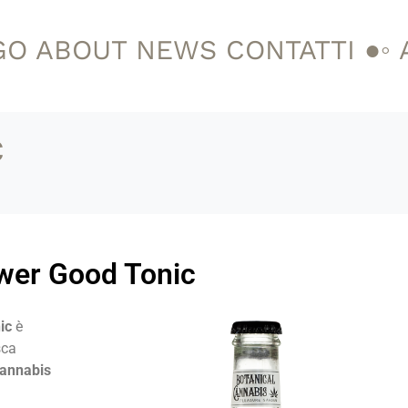
GO
ABOUT
NEWS
CONTATTI
●◦
c
wer Good Tonic
nic
è
sca
annabis