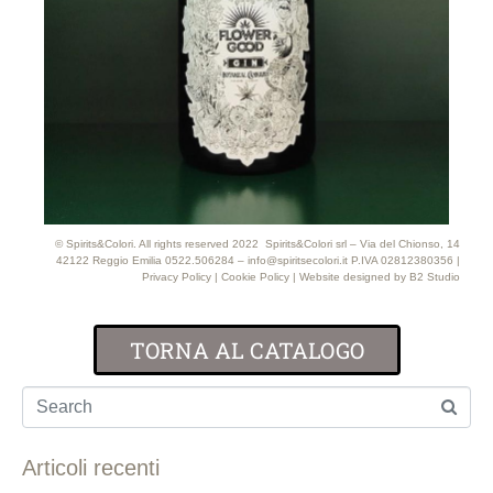
© Spirits&Colori. All rights reserved 2022 Spirits&Colori srl – Via del Chionso, 14
42122 Reggio Emilia 0522.506284 – info@spiritsecolori.it P.IVA 02812380356 |
Privacy Policy
|
Cookie Policy
| Website designed by
B2 Studio
TORNA AL CATALOGO
Articoli recenti