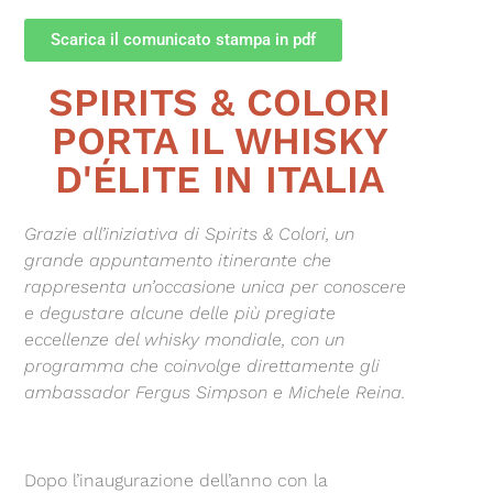
Scarica il comunicato stampa in pdf
SPIRITS & COLORI
PORTA IL WHISKY
D'ÉLITE IN ITALIA
Grazie all’iniziativa di Spirits & Colori, un
grande appuntamento itinerante che
rappresenta un’occasione unica per conoscere
e degustare alcune delle più pregiate
eccellenze del whisky mondiale, con un
programma che coinvolge direttamente gli
ambassador Fergus Simpson e Michele Reina.
Dopo l’inaugurazione dell’anno con la