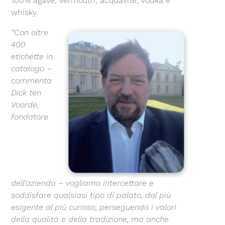
100% agave, vermouth, acquavite, vodka e
whisky.
“Con oltre
400
etichette in
catalogo –
commenta
Dick ten
Voorde,
fondatore
dell’azienda – vogliamo intercettare e
soddisfare qualsiasi tipo di palato, dal più
esigente al più curioso, perseguendo i valori
della qualità e della tradizione, ma anche