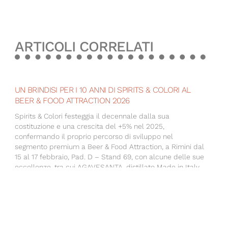
ARTICOLI CORRELATI
UN BRINDISI PER I 10 ANNI DI SPIRITS & COLORI AL
BEER & FOOD ATTRACTION 2026
Spirits & Colori festeggia il decennale dalla sua
costituzione e una crescita del +5% nel 2025,
confermando il proprio percorso di sviluppo nel
segmento premium a Beer & Food Attraction, a Rimini dal
15 al 17 febbraio, Pad. D – Stand 69, con alcune delle sue
eccellenze, tra cui AGAVESANTA, distillato Made in Italy
che unisce agave 100%, cedro e ibisco, Pisco Huamaní,
storico pisco peruviano prodotto dal 1890 e Hayman’s
London 0%, alternativa analcolica al gin tonic.
SPIRITS & COLORI AL MILANO WHISKY FESTIVAL &